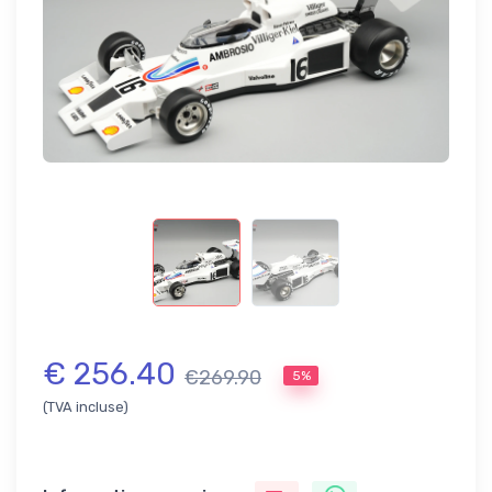
€ 256.40
€269.90
5%
(TVA incluse)