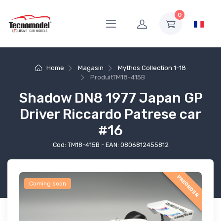
0
Home
Magasin
Mythos Collection 1-18
Produit
TM18-415B
Shadow DN8 1977 Japan GP
Driver Riccardo Patrese car
#16
Cod: TM18-415B - EAN: 0806812455812
PREORDER
Coming soon