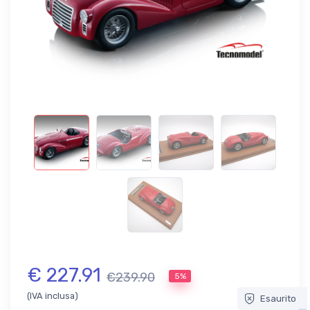
€ 227.91
€239.90
5%
(IVA inclusa)
Esaurito