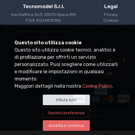
Tecnomodel S.r.l.
Legal
Via Staffora 35/E 20073 Opera (MI)
Privacy
P.IVA 10234820156
Cookies
REA MI1356865 - Cap. sociale €30.000,00
Condizioni di Vendita
info@tecnomodelstore.com
+39 0257602982
Questo sito utilizza cookie
Questo sito utilizza cookie tecnici, analitici e
di profilazione per offrirti un servizio
Informazioni
personalizzato. Puoi scegliere come utilizzarli
Spedizioni
e modificare le impostazioni in qualsiasi
Punti vendita
Diventa rivenditore
momento.
Maggiori dettagli nella nostra
Cookie Policy
.
Rifiuta tutti
© All rights reserved. Made by
Gestisci preferenze
Xtumble
Accetta e continua