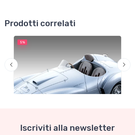
Prodotti correlati
5%
5
Iscriviti alla newsletter