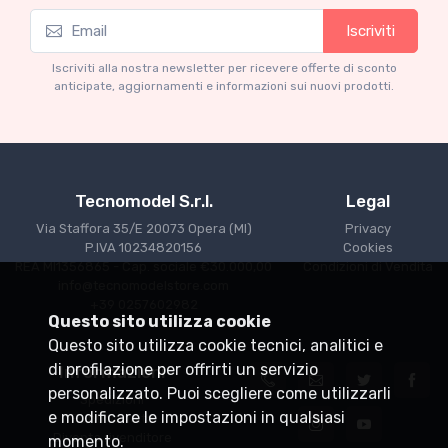
Iscriviti
Mythos Collection 1-18
M
Ferrari 166 MM Abarth Metallic Silver Press
F
Iscriviti alla nostra newsletter per ricevere offerte di sconto
Version 1953 scala 1/18
anticipate, aggiornamenti e informazioni sui nuovi prodotti.
€227.05
€239.00
Tecnomodel S.r.l.
Legal
Via Staffora 35/E 20073 Opera (MI)
Privacy
P.IVA 10234820156
Cookies
REA MI1356865 - Cap. sociale €30.000,00
Condizioni di Vendita
info@tecnomodelstore.com
+39 0257602982
Questo sito utilizza cookie
Questo sito utilizza cookie tecnici, analitici e
di profilazione per offrirti un servizio
Informazioni
personalizzato. Puoi scegliere come utilizzarli
Spedizioni
e modificare le impostazioni in qualsiasi
Punti vendita
Diventa rivenditore
momento.