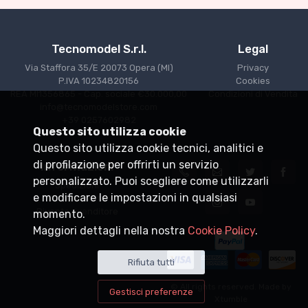
Tecnomodel S.r.l.
Legal
Via Staffora 35/E 20073 Opera (MI)
Privacy
P.IVA 10234820156
Cookies
REA MI1356865 - Cap. sociale €30.000,00
Condizioni di Vendita
info@tecnomodelstore.com
+39 0257602982
Questo sito utilizza cookie
Questo sito utilizza cookie tecnici, analitici e
di profilazione per offrirti un servizio
Informazioni
personalizzato. Puoi scegliere come utilizzarli
Spedizioni
e modificare le impostazioni in qualsiasi
Punti vendita
Diventa rivenditore
momento.
Maggiori dettagli nella nostra
Cookie Policy
.
Rifiuta tutti
© All rights reserved. Made by
Gestisci preferenze
Xtumble