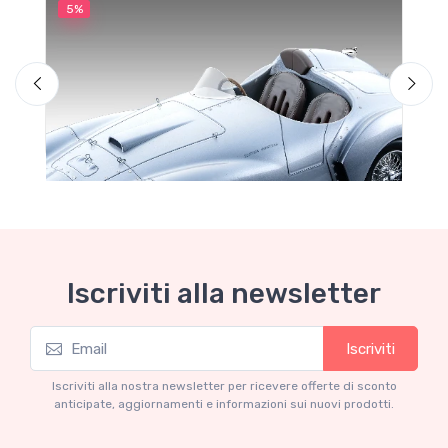
5%
5
M
F
Iscriviti alla newsletter
Iscriviti
Mythos Collection 1-18
Ferrari 166 MM Abarth Metallic Silver Press
Iscriviti alla nostra newsletter per ricevere offerte di sconto
Version 1953 scala 1/18
anticipate, aggiornamenti e informazioni sui nuovi prodotti.
€227.05
€239.00