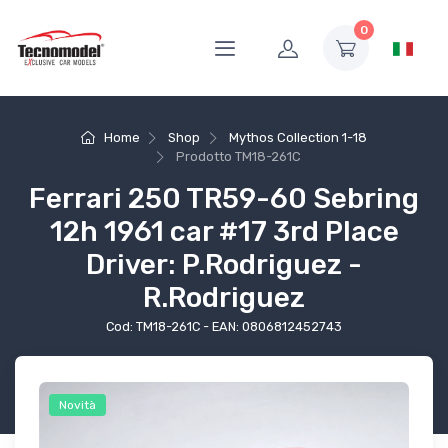
0
Home
Shop
Mythos Collection 1-18
Prodotto
TM18-261C
Ferrari 250 TR59-60 Sebring
12h 1961 car #17 3rd Place
Driver: P.Rodriguez -
R.Rodriguez
Cod: TM18-261C - EAN: 0806812452743
Novità