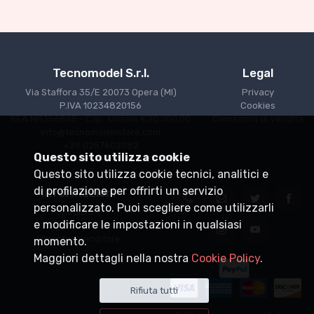
€227.05
€239.00
Tecnomodel S.r.l.
Legal
Via Staffora 35/E 20073 Opera (MI)
Privacy
P.IVA 10234820156
Cookies
REA MI1356865 - Cap. sociale €30.000,00
Condizioni di Vendita
info@tecnomodelstore.com
+39 0257602982
Questo sito utilizza cookie
Questo sito utilizza cookie tecnici, analitici e
di profilazione per offrirti un servizio
Informazioni
personalizzato. Puoi scegliere come utilizzarli
Spedizioni
e modificare le impostazioni in qualsiasi
Punti vendita
Diventa rivenditore
momento.
Maggiori dettagli nella nostra
Cookie Policy
.
Rifiuta tutti