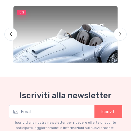
5%
5
M
F
Iscriviti alla newsletter
Iscriviti
Mythos Collection 1-18
Ferrari 166 MM Abarth Metallic Silver Press
Iscriviti alla nostra newsletter per ricevere offerte di sconto
Version 1953 scala 1/18
anticipate, aggiornamenti e informazioni sui nuovi prodotti.