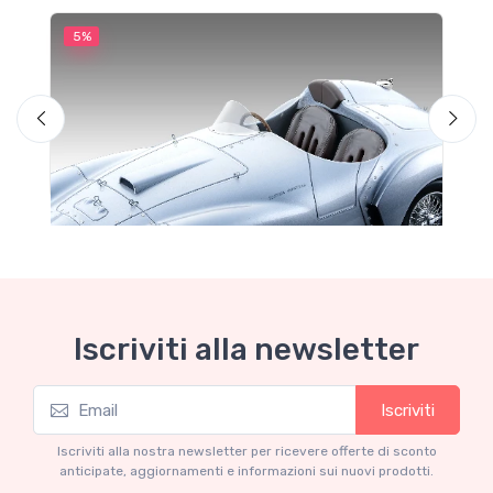
5%
5
M
F
Iscriviti alla newsletter
Iscriviti
Mythos Collection 1-18
Ferrari 166 MM Abarth Metallic Silver Press
Iscriviti alla nostra newsletter per ricevere offerte di sconto
Version 1953 scala 1/18
anticipate, aggiornamenti e informazioni sui nuovi prodotti.