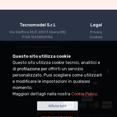
€227.05
€239.00
Tecnomodel S.r.l.
Legal
Via Staffora 35/E 20073 Opera (MI)
Privacy
P.IVA 10234820156
Cookies
REA MI1356865 - Cap. sociale €30.000,00
Condizioni di Vendita
info@tecnomodelstore.com
+39 0257602982
Questo sito utilizza cookie
Questo sito utilizza cookie tecnici, analitici e
di profilazione per offrirti un servizio
Informazioni
personalizzato. Puoi scegliere come utilizzarli
Spedizioni
e modificare le impostazioni in qualsiasi
Punti vendita
Diventa rivenditore
momento.
Maggiori dettagli nella nostra
Cookie Policy
.
Rifiuta tutti
© All rights reserved. Made by