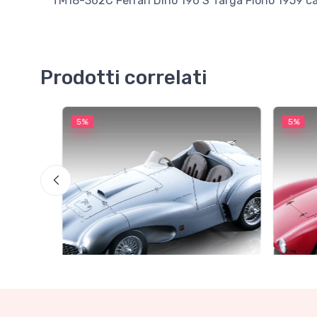
TM18-362C Ferrari Dino 196 S Targa Florio 1959 car
Prodotti correlati
5%
5%