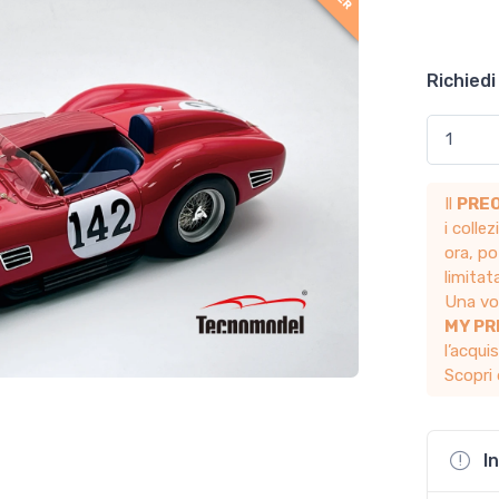
Richiedi
Il
PRE
i colle
ora, po
limita
Una vol
MY P
l’acqui
Scopri 
I