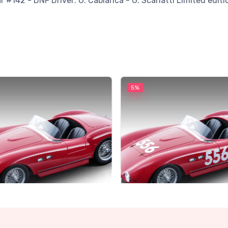
 #142 - DNF Driver: G. Cabianca - G. Scarlatti Limited editi
5%