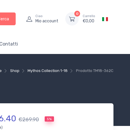
0
Ciao
Carrello
Cerca
Mio account
€
0,00
Contatti
e
Shop
Mythos Collection 1-18
Prodotto
TM18-362C
6.40
€269.90
5%
a)