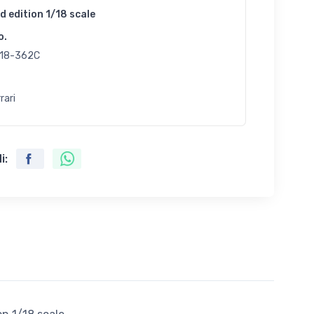
d edition 1/18 scale
o.
18-362C
rari
i: