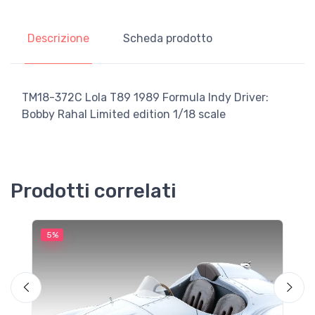
Descrizione
Scheda prodotto
TM18-372C Lola T89 1989 Formula Indy Driver:
Bobby Rahal Limited edition 1/18 scale
Prodotti correlati
5%
5
M
F