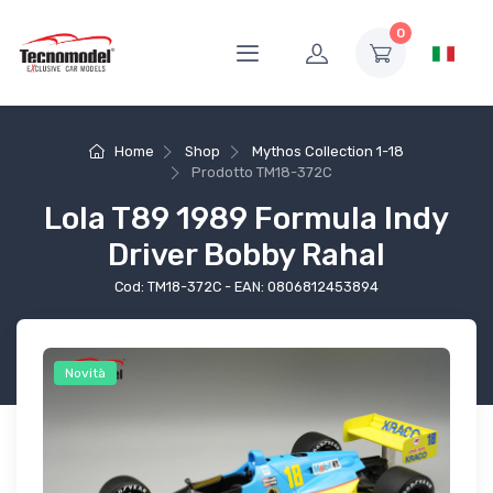
0
Home
Shop
Mythos Collection 1-18
Prodotto
TM18-372C
Lola T89 1989 Formula Indy
Driver Bobby Rahal
Cod: TM18-372C - EAN: 0806812453894
Novità