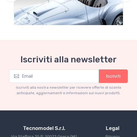
Iscriviti alla newsletter
Iscriviti
Mythos Collection 1-18
Ferrari 166 MM Abarth Metallic Silver Press
Iscriviti alla nostra newsletter per ricevere offerte di sconto
Version 1953 scala 1/18
anticipate, aggiornamenti e informazioni sui nuovi prodotti.
€227.05
€239.00
Tecnomodel S.r.l.
Legal
Via Staffora 35/E 20073 Opera (MI)
Privacy