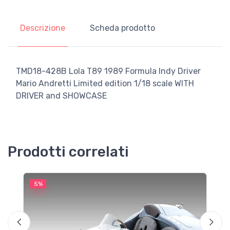
Descrizione
Scheda prodotto
TMD18-428B Lola T89 1989 Formula Indy Driver
Mario Andretti Limited edition 1/18 scale WITH
DRIVER and SHOWCASE
Prodotti correlati
5%
5
M
F