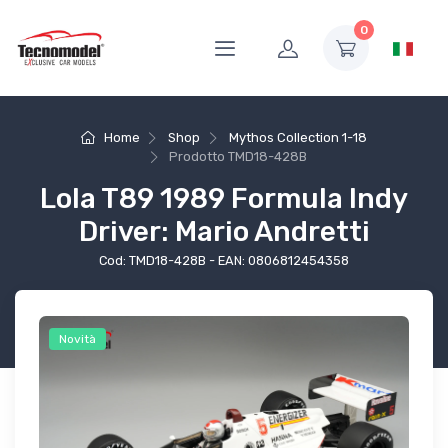
0
Home
Shop
Mythos Collection 1-18
Prodotto
TMD18-428B
Lola T89 1989 Formula Indy
Driver: Mario Andretti
Cod: TMD18-428B - EAN: 0806812454358
Novità