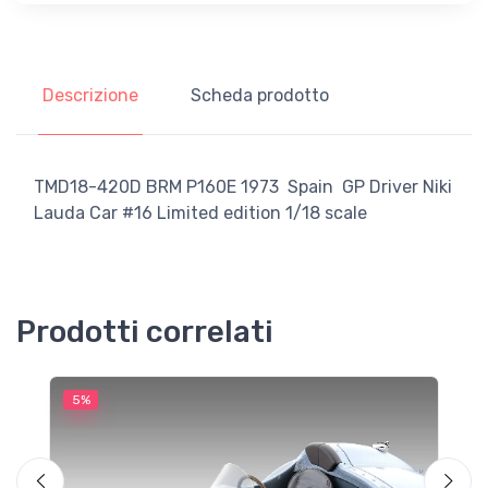
Descrizione
Scheda prodotto
TMD18-420D BRM P160E 1973 Spain GP Driver Niki
Lauda Car #16 Limited edition 1/18 scale
Prodotti correlati
5%
5
M
F