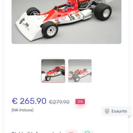
€ 265.90
€279.90
5%
(IVA inclusa)
Esaurito