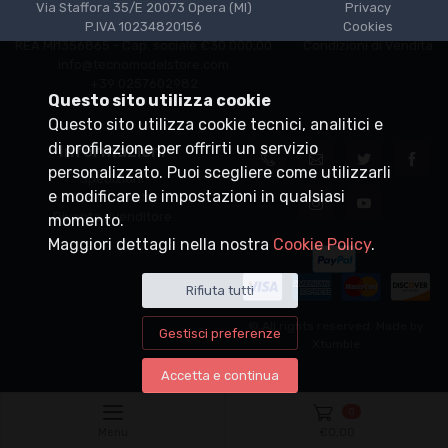
Via Staffora 35/E 20073 Opera (MI)
Privacy
P.IVA 10234820156
Cookies
REA MI1356865 - Cap. sociale €30.000,00
Condizioni di Vendita
info@tecnomodelstore.com
+39 0257602982
Questo sito utilizza cookie
Questo sito utilizza cookie tecnici, analitici e
di profilazione per offrirti un servizio
Informazioni
personalizzato. Puoi scegliere come utilizzarli
Spedizioni
e modificare le impostazioni in qualsiasi
Punti vendita
Diventa rivenditore
momento.
Maggiori dettagli nella nostra
Cookie Policy
.
Rifiuta tutti
© All rights reserved. Made by
Gestisci preferenze
Xtumble
Accetta e continua
0
Menu
€
0,00