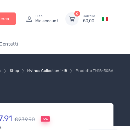
0
Ciao
Carrello
Cerca
Mio account
€
0,00
Contatti
e
Shop
Mythos Collection 1-18
Prodotto
TM18-308A
7.91
€239.90
5%
a)