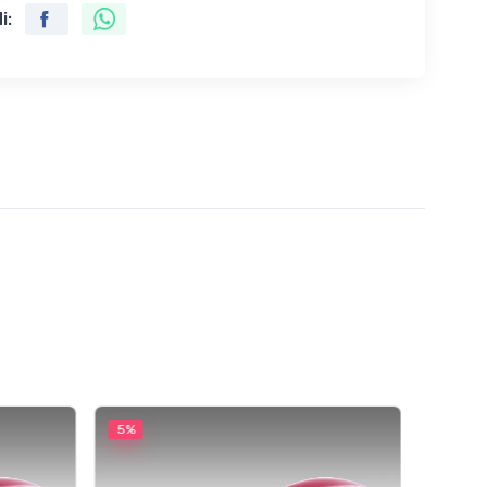
i:
5%
5%