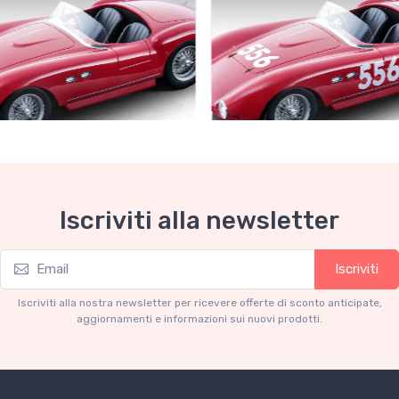
Collection 1-18
Mythos Collection 1-18
Iscriviti alla newsletter
ri 735S Autodromo Press
Ferrari 735S - 166 MM Spyde
Miglia 1954 car #556 Driver:
Graffenried - G. Parravicini
.91
€239.90
Iscriviti
€227.91
€239.90
Iscriviti alla nostra newsletter per ricevere offerte di sconto anticipate,
aggiornamenti e informazioni sui nuovi prodotti.