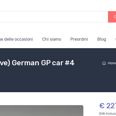
e delle occasioni
Chi siamo
Preordini
Blog
rove) German GP car #4
Hom
€ 22
(IVA inclus